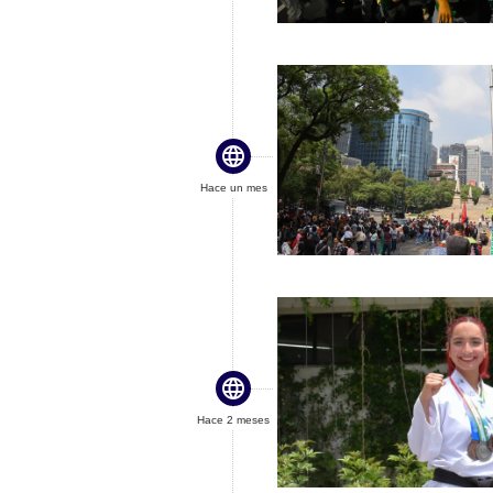

Hace un mes

Hace 2 meses