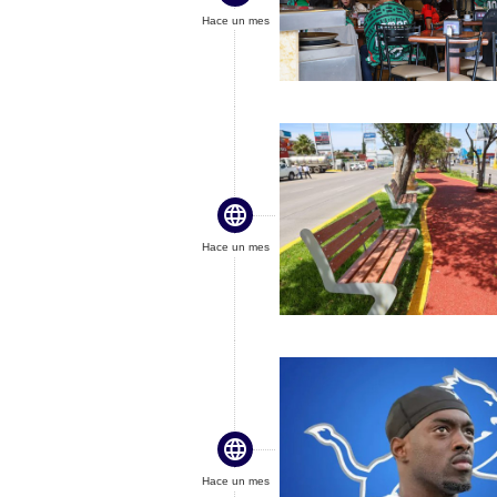
Hace un mes

Hace un mes

Hace un mes