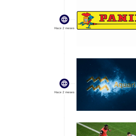

Hace 2 meses

Hace 2 meses