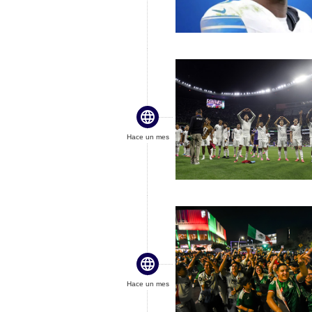

Hace un mes

Hace un mes