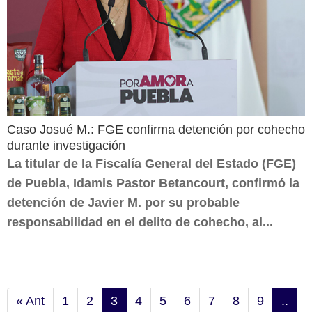
Caso Josué M.: FGE confirma detención por cohecho
durante investigación
La titular de la Fiscalía General del Estado (FGE)
de Puebla, Idamis Pastor Betancourt, confirmó la
detención de Javier M. por su probable
responsabilidad en el delito de cohecho, al...
« Ant
1
2
3
4
5
6
7
8
9
..