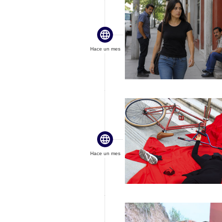

Hace un mes

Hace un mes