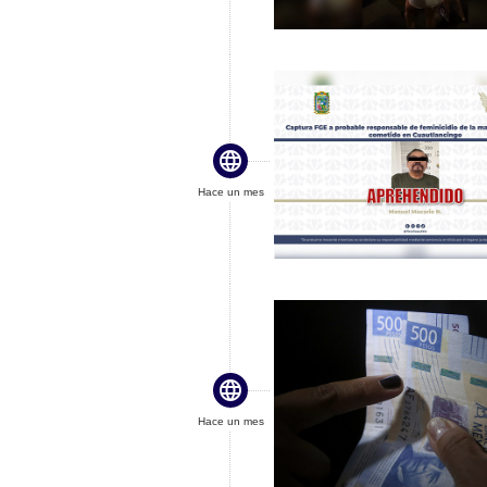

Hace un mes

Hace un mes