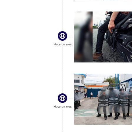

Hace un mes

Hace un mes