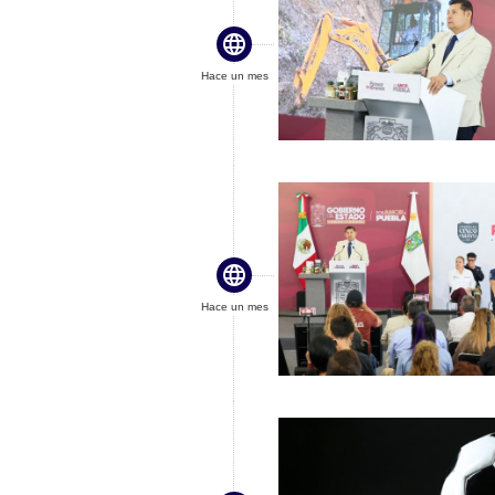

Hace un mes

Hace un mes