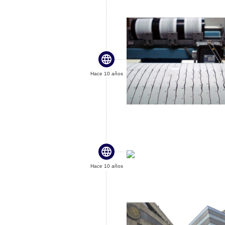

Hace 10 años

Hace 10 años