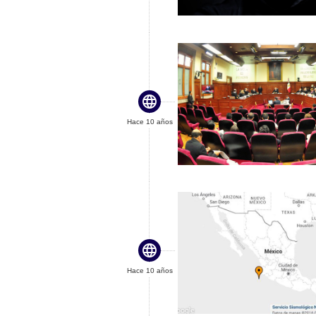

Hace 10 años

Hace 10 años