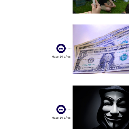

Hace 10 años

Hace 10 años