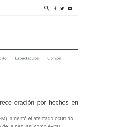

lito
Espectáculos
Opinión
rece oración por hechos en
M) lamentó el atentado ocurrido
n de la paz, así como evitar