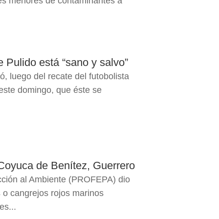
eles menores de contaminantes a
Pulido está “sano y salvo”
, luego del recate del futobolista
este domingo, que éste se
 Coyuca de Benítez, Guerrero
ección al Ambiente (PROFEPA) dio
 o cangrejos rojos marinos
es...