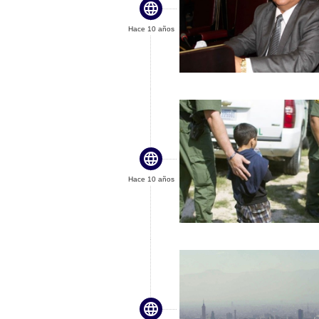

Hace 10 años

Hace 10 años
