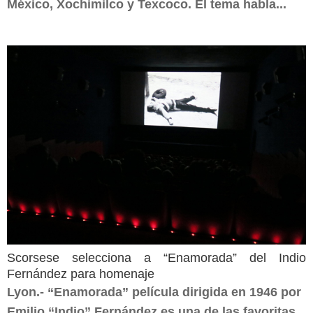
México, Xochimilco y Texcoco. El tema habla...
Scorsese selecciona a “Enamorada” del Indio
Fernández para homenaje
Lyon.- “Enamorada” película dirigida en 1946 por
Emilio “Indio” Fernández es una de las favoritas