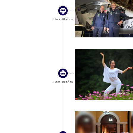

Hace 10 años

Hace 10 años