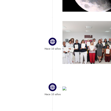

Hace 10 años

Hace 10 años