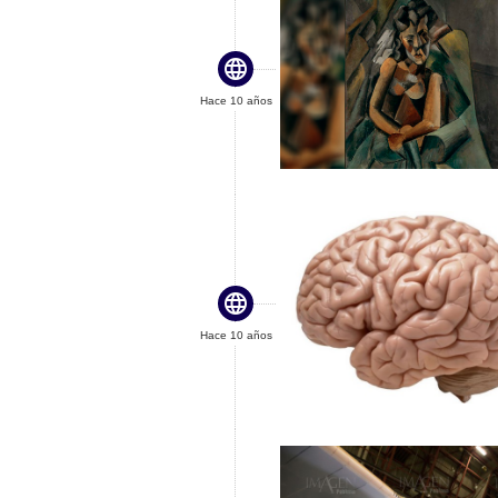

Hace 10 años

Hace 10 años