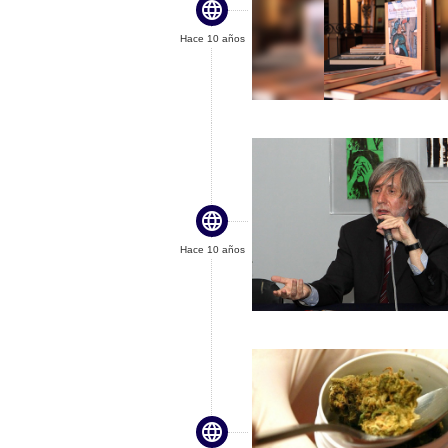

Hace 10 años

Hace 10 años
