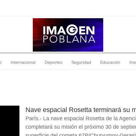
l
Internacional
Deportes
Seguridad
Educación
Insó
Nave espacial Rosetta terminará su 
París.- La nave espacial Rosetta de la Agen
completará su misión el próximo 30 de septi
superficie del cometa 67P/Churyumov-Gerasi