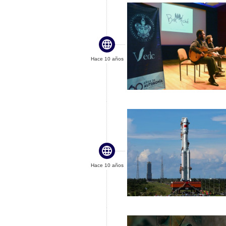

Hace 10 años

Hace 10 años