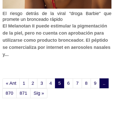
El riesgo detrás de la viral "droga Barbie" que
promete un bronceado rápido
El Melanotan II puede estimular la pigmentación
de la piel, pero no cuenta con aprobación para
utilizarse como producto bronceador. El péptido
se comercializa por internet en aerosoles nasales
y...
« Ant
1
2
3
4
5
6
7
8
9
..
870
871
Sig »