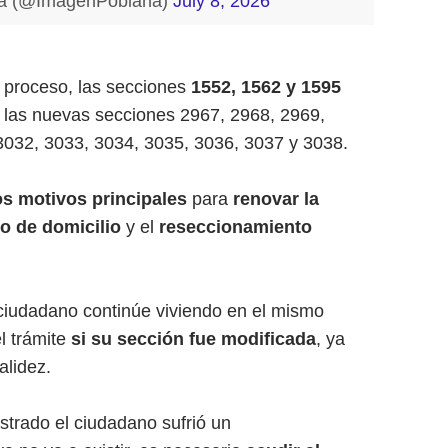
a (@ImagenPoblana)
July 8, 2026
e proceso, las secciones
1552, 1562 y 1595
 las nuevas secciones 2967, 2968, 2969,
3032, 3033, 3034, 3035, 3036, 3037 y 3038.
s motivos principales
para
renovar la
o de domicilio
y el
reseccionamiento
 ciudadano continúe viviendo en el mismo
el trámite
si su sección fue modificada
, ya
alidez.
strado el ciudadano sufrió un