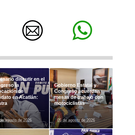
sario discutir en el
greso la
Gobierno Estatal y
ocación de
Congreso acuerdan
dato en Acatlán:
mesas de trabajo con
stra
motociclistas
de agosto de 2026
05 de agosto de 2026