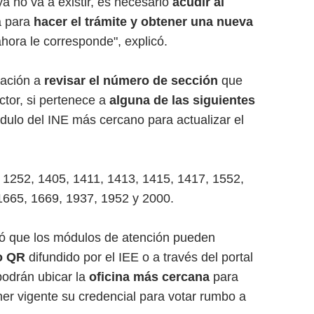
a no va a existir, es necesario
acudir al
a para
hacer el trámite y obtener una nueva
hora le corresponde", explicó.
lación a
revisar el número de sección
que
ctor, si pertenece a
alguna de las siguientes
ódulo del INE más cercano para actualizar el
, 1252, 1405, 1411, 1413, 1415, 1417, 1552,
1665, 1669, 1937, 1952 y 2000.
ó que los módulos de atención pueden
go QR
difundido por el IEE o a través del portal
podrán ubicar la
oficina más cercana
para
ner vigente su credencial para votar rumbo a