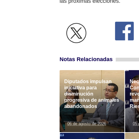
las próximas elecciones.
Notas Relacionadas
Diputados impulsan
Nece
iniciativa para
Con
disminución
rev
progresiva de animales
man
abandonados
Rie
06 de agosto de 2026
05 