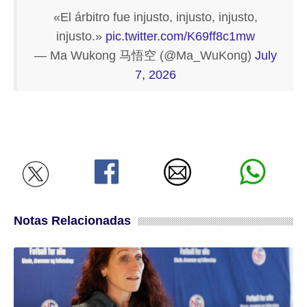
«El árbitro fue injusto, injusto, injusto,
injusto.»
pic.twitter.com/K69ff8c1mw
— Ma Wukong 马悟空 (@Ma_WuKong)
July
7, 2026
Notas Relacionadas