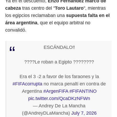
Ya en el descuento,
Enzo Fernández marcó de
cabeza
tras centro del "
Toro Lautaro
", mientras
los egipcios reclamaban una
supuesta falta en el
área argentina
, que el equipo arbitral no
convalidó.
ESCÁNDALO‼️
????Le roban a Egipto ????????
Era el 3 -2 a favor de los faraones y la
#FIFAcorrupta
no marca penalti en contra de
Argentina
#ArgenFIFA
#FIFANTINO
pic.twitter.com/QcaDKzNFWn
— Andrey De La Mancha
(@AndreyDLaMancha)
July 7, 2026