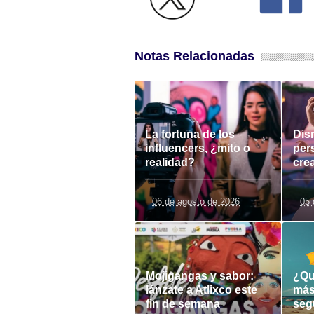
Notas Relacionadas
La fortuna de los
Dis
influencers, ¿mito o
per
realidad?
cre
06 de agosto de 2026
05 
Mojigangas y sabor:
¿Qu
lánzate a Atlixco este
más
fin de semana
seg