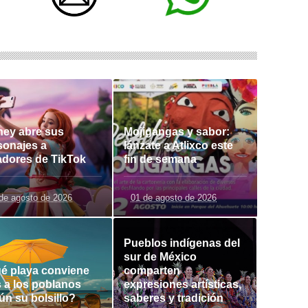
ney abre sus
Mojigangas y sabor:
sonajes a
lánzate a Atlixco este
adores de TikTok
fin de semana
de agosto de 2026
01 de agosto de 2026
Pueblos indígenas del
sur de México
é playa conviene
comparten
 a los poblanos
expresiones artísticas,
ún su bolsillo?
saberes y tradición