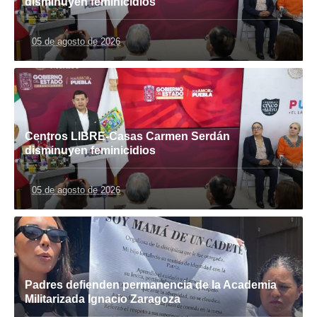
disminuyen feminicidios
05 de agosto de 2026
Centros LIBRE-Casas Carmen Serdán
disminuyen feminicidios
05 de agosto de 2026
Padres defienden permanencia de la Academia
Militarizada Ignacio Zaragoza