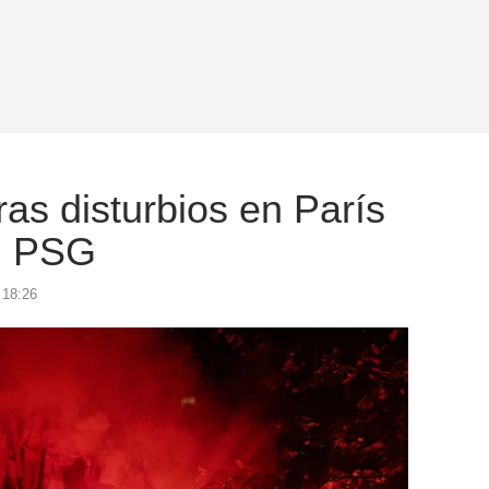
ras disturbios en París
el PSG
 18:26