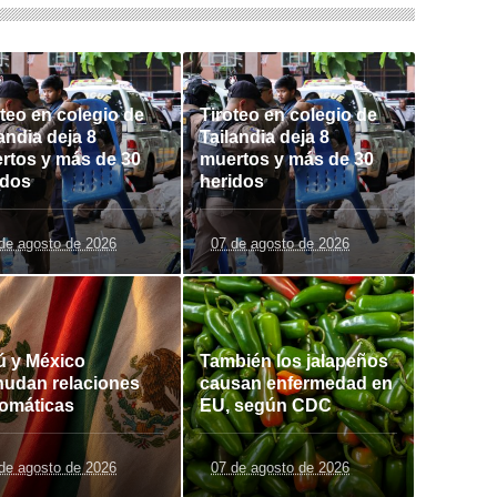
oteo en colegio de
Tiroteo en colegio de
andia deja 8
Tailandia deja 8
rtos y más de 30
muertos y más de 30
idos
heridos
de agosto de 2026
07 de agosto de 2026
ú y México
También los jalapeños
nudan relaciones
causan enfermedad en
lomáticas
EU, según CDC
de agosto de 2026
07 de agosto de 2026