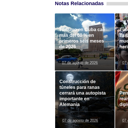
Notas Relacionadas
Turismo en Cuba cae
Tir
más del 60 % en
Tail
primeros seis meses
mue
de 2026
her
07 de agosto de 2026
07 
Construcción de
túneles para ranas
cerrará una autopista
Per
importante en
rea
Alemania
dip
07 de agosto de 2026
07 