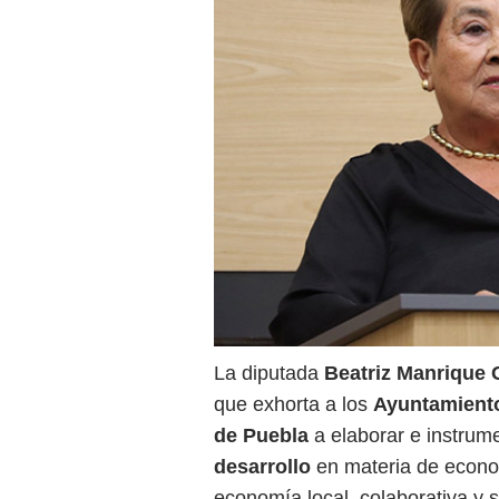
La diputada
Beatriz Manrique
que exhorta a los
Ayuntamient
de Puebla
a elaborar e instru
desarrollo
en materia de econom
economía local, colaborativa y s