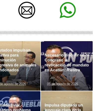
utados impulsan
iativa para
Necesario discutir en el
minución
Congreso la
gresiva de animales
revocación de mandato
ndonados
en Acatlán: Riestra
de agosto de 2026
05 de agosto de 2026
uridad vial,
Impulsa diputada un
dadero problema
lenguaje claro en la