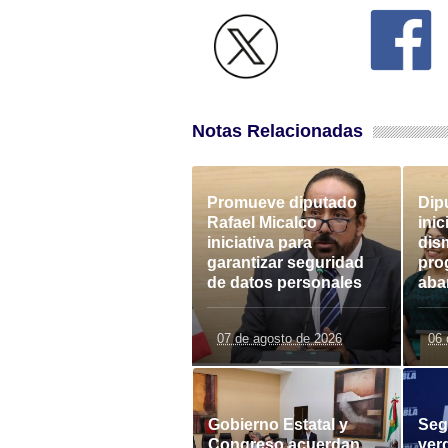
Notas Relacionadas
Promueve diputado
Dip
Rafael Micalco
inic
iniciativa para
dis
garantizar seguridad
pro
de datos personales
aba
07 de agosto de 2026
06 
Gobierno Estatal y
Seg
Congreso acuerdan
ver