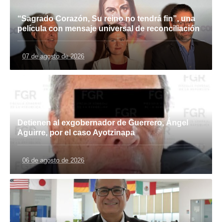
“Sagrado Corazón, Su reino no tendrá fin”, una
película con mensaje universal de reconciliación
07 de agosto de 2026
Detienen al exgobernador de Guerrero, Ángel
Aguirre, por el caso Ayotzinapa
06 de agosto de 2026