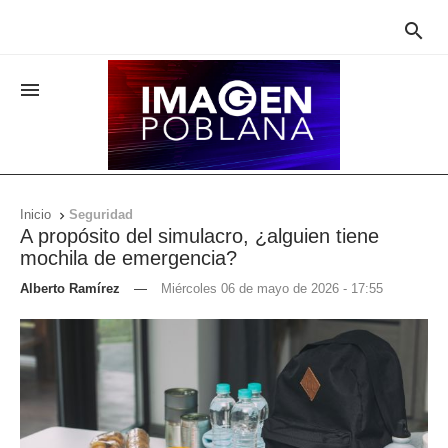


Inicio
Seguridad

A propósito del simulacro, ¿alguien tiene
mochila de emergencia?
Alberto Ramírez
—
Miércoles 06 de mayo de 2026 - 17:55