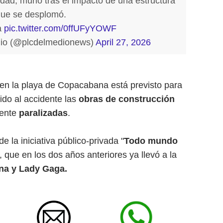
idad, murió tras el impacto de una estructura
ue se desplomó.
a
pic.twitter.com/0ffUFyYOWF
edio (@plcdelmedionews)
April 27, 2026
a en la playa de Copacabana está previsto para
ido al accidente las
obras de construcción
mente
paralizadas
.
e la iniciativa público-privada "
Todo mundo
 que en los dos años anteriores ya llevó a la
a y Lady Gaga.