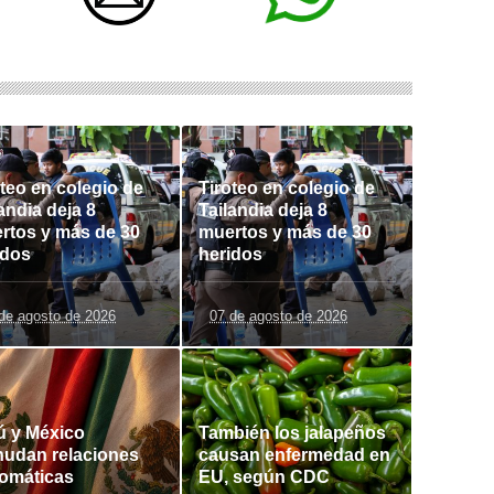
oteo en colegio de
Tiroteo en colegio de
andia deja 8
Tailandia deja 8
rtos y más de 30
muertos y más de 30
idos
heridos
de agosto de 2026
07 de agosto de 2026
ú y México
También los jalapeños
nudan relaciones
causan enfermedad en
lomáticas
EU, según CDC