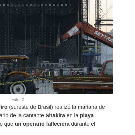
Foto: X
eiro
(sureste de Brasil) realizó la mañana de
ario de la cantante
Shakira
en la
playa
de que
un operario falleciera
durante el