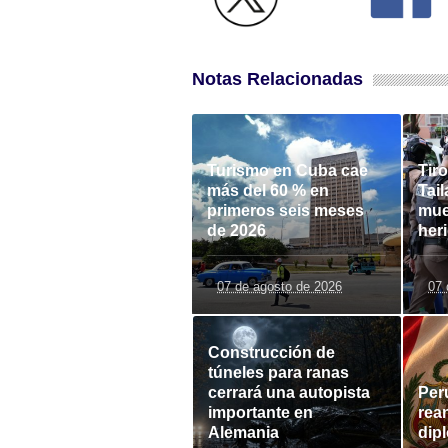
Notas Relacionadas
Turismo en Cuba cae
Tir
más del 60 % en
Tail
primeros seis meses
mue
de 2026
her
07 de agosto de 2026
07 
Construcción de
túneles para ranas
cerrará una autopista
Per
importante en
rea
Alemania
dip