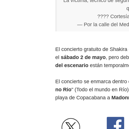
La víctima, técnico de segur
q
???? Cortesí
— Por la calle del M
El concierto gratuito de Shakir
el
sábado 2 de mayo
, pero deb
del escenario
están temporal
El concierto se enmarca dentro d
no Rio
" (Todo el mundo en Río),
playa de Copacabana a
Madonn