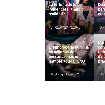
La fortuna de los
Dis
influencers, ¿mito o
per
realidad?
cre
06 de agosto de 2026
05 
Cóm
El Niño podría sumir a
con
49 millones de
red
personas más en
de 
hambre aguda: ONU
prá
05 de agosto de 2026
05 