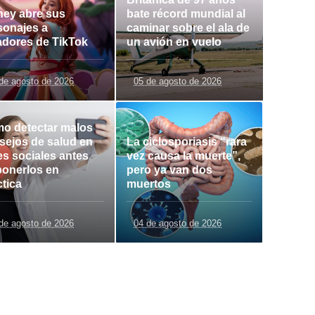
ney abre sus
bate récord mundial al
sonajes a
caminar sobre el ala de
adores de TikTok
un avión en vuelo
de agosto de 2026
05 de agosto de 2026
o detectar malos
sejos de salud en
La ciclosporiasis “rara
es sociales antes
vez causa la muerte”,
ponerlos en
pero ya van dos
ctica
muertos
de agosto de 2026
04 de agosto de 2026