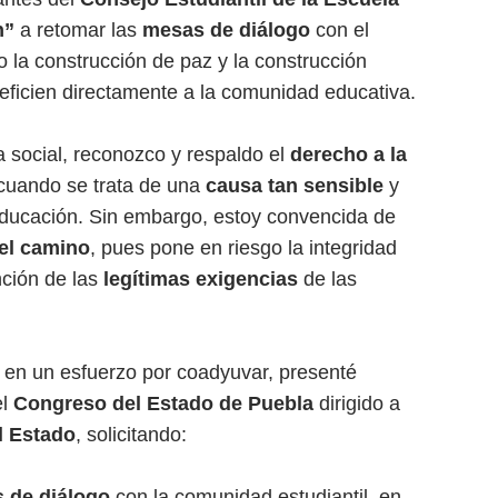
n”
a retomar las
mesas de diálogo
con el
o la construcción de paz y la construcción
eficien directamente a la comunidad educativa.
 social, reconozco y respaldo el
derecho a la
cuando se trata de una
causa tan sensible
y
 educación. Sin embargo, estoy convencida de
 el camino
, pues pone en riesgo la integridad
nción de las
legítimas exigencias
de las
 en un esfuerzo por coadyuvar, presenté
el
Congreso del Estado de Puebla
dirigido a
l Estado
, solicitando:
s de diálogo
con la comunidad estudiantil, en