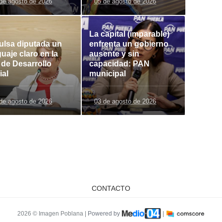
de agosto de 2026
05 de agosto de 2026
La capital (imparable)
ulsa diputada un
enfrenta un gobierno
uaje claro en la
ausente y sin
 de Desarrollo
capacidad: PAN
ial
municipal
de agosto de 2026
03 de agosto de 2026
CONTACTO
2026 © Imagen Poblana |
Powered by
|