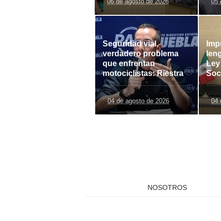
06 de agosto de 2026
05 
Seguridad vial,
Imp
verdadero problema
leng
que enfrentan
Ley
motociclistas: Riestra
Soc
04 de agosto de 2026
04 
NOSOTROS