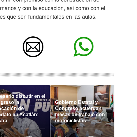
umanos y con la educación, así como con el
ones que son fundamentales en las aulas.
sario discutir en el
greso la
Gobierno Estatal y
ocación de
Congreso acuerdan
dato en Acatlán:
mesas de trabajo con
stra
motociclistas