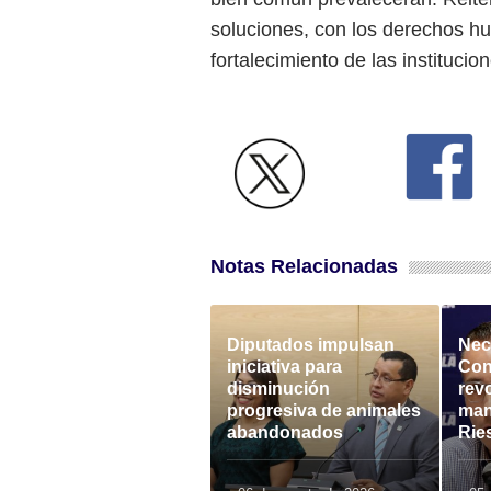
soluciones, con los derechos h
fortalecimiento de las instituci
Notas Relacionadas
Diputados impulsan
Nece
iniciativa para
Con
disminución
rev
progresiva de animales
man
abandonados
Rie