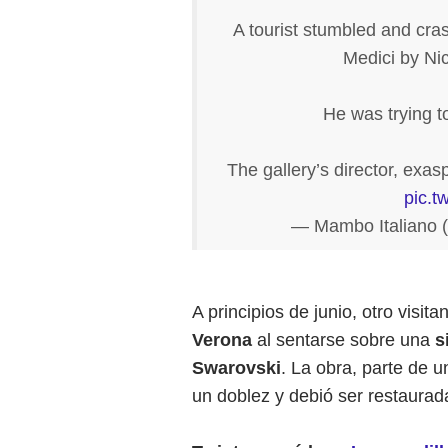
A tourist stumbled and cra
Medici by Ni
He was trying to
The gallery’s director, exas
pic.t
— Mambo Italiano 
A principios de junio, otro visi
Verona
al sentarse sobre una
s
Swarovski
. La obra, parte de u
un doblez y debió ser restaurada