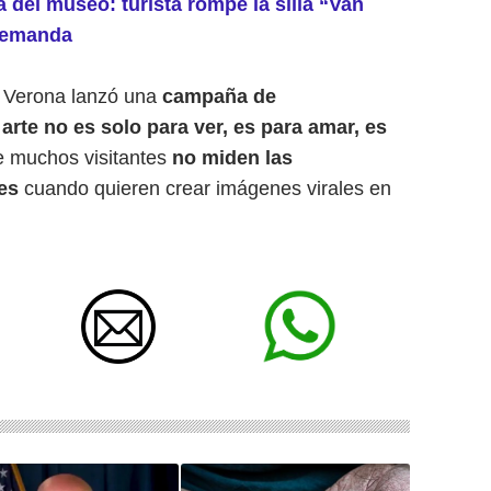
a del museo: turista rompe la silla “Van
demanda
e Verona lanzó una
campaña de
 arte no es solo para ver, es para amar, es
e muchos visitantes
no miden las
nes
cuando quieren crear imágenes virales en