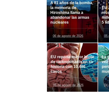
A 81 años de la bomba,
la memoria de
EU 
Hiroshima llama a
rec
abandonar las armas
mil
nucleares
5 lí
06 de agosto de 2026
05 
EU reporta mayor brote
La c
de ciclosporiasis en su
vez
historia con 10,486
per
casos
mue
05 de agosto de 2026
04 