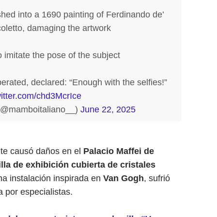
shed into a 1690 painting of Ferdinando de’
coletto, damaging the artwork
 imitate the pose of the subject
perated, declared: “Enough with the selfies!”
witter.com/chd3McrIce
(@mamboitaliano__)
June 22, 2025
tante causó daños en el
Palacio Maffei de
illa de exhibición cubierta de cristales
na instalación inspirada en
Van Gogh
, sufrió
 por especialistas.