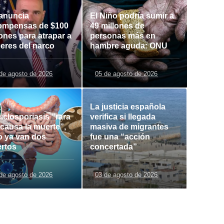
anuncia
El Niño podría sumir a
ompensas de $100
49 millones de
lones para atrapar a
personas más en
deres del narco
hambre aguda: ONU
de agosto de 2026
05 de agosto de 2026
La justicia española
iclosporiasis “rara
verifica si llegada
 causa la muerte”,
masiva de migrantes
o ya van dos
fue una “acción
rtos
concertada”
de agosto de 2026
03 de agosto de 2026