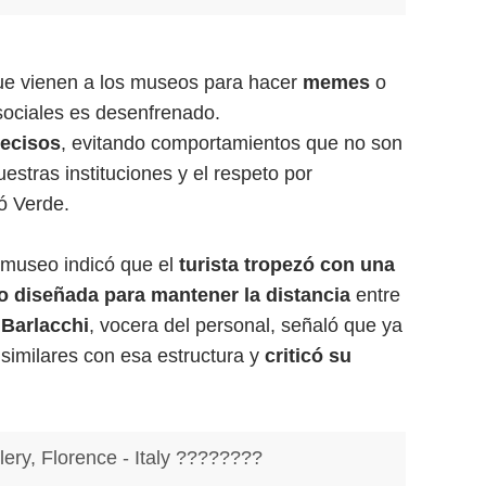
que vienen a los museos para hacer
memes
o
sociales es desenfrenado.
recisos
, evitando comportamientos que no son
estras instituciones y el respeto por
ó Verde.
l museo indicó que el
turista tropezó con una
o diseñada para mantener la distancia
entre
 Barlacchi
, vocera del personal, señaló que ya
similares con esa estructura y
criticó su
lery, Florence - Italy ????????