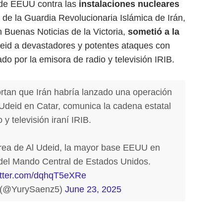
r de EEUU contra las
instalaciones nucleares
o de la Guardia Revolucionaria Islámica de Irán,
n Buenas Noticias de la Victoria,
sometió a la
eid a devastadores y potentes ataques con
ado por la emisora de radio y televisión IRIB.
tan que Irán habría lanzado una operación
Udeid en Catar, comunica la cadena estatal
 y televisión iraní IRIB.
érea de Al Udeid, la mayor base EEUU en
del Mando Central de Estados Unidos.
witter.com/dqhqT5eXRe
 (@YurySaenz5)
June 23, 2025