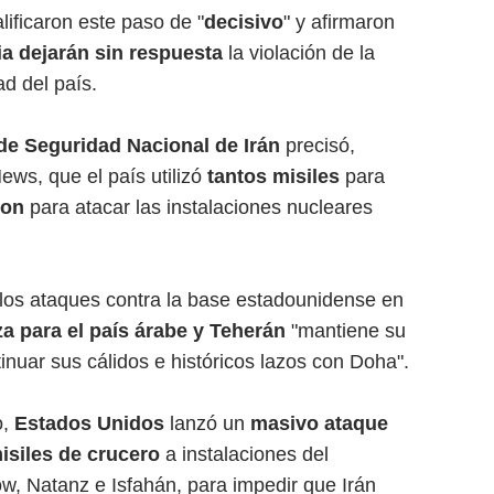
ificaron este paso de "
decisivo
" y afirmaron
ia
dejarán sin respuesta
la violación de la
dad del país.
de Seguridad Nacional de Irán
precisó,
ws, que el país utilizó
tantos misiles
para
ton
para atacar las instalaciones nucleares
 los ataques contra la base estadounidense en
 para el país árabe y Teherán
"mantiene su
nuar sus cálidos e históricos lazos con Doha".
o,
Estados Unidos
lanzó un
masivo ataque
siles de crucero
a instalaciones del
w, Natanz e Isfahán, para impedir que Irán