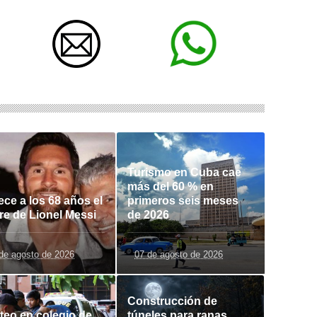
Turismo en Cuba cae
más del 60 % en
ece a los 68 años el
primeros seis meses
re de Lionel Messi
de 2026
de agosto de 2026
07 de agosto de 2026
Construcción de
oteo en colegio de
túneles para ranas