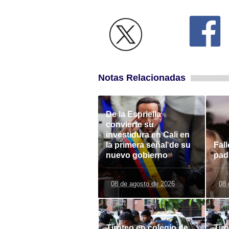
Notas Relacionadas
De la Espriella
convierte su
investidura en Cali en
la primera señal de su
Fall
nuevo gobierno
pad
08 de agosto de 2026
08 
Tiroteo en colegio de
Tir