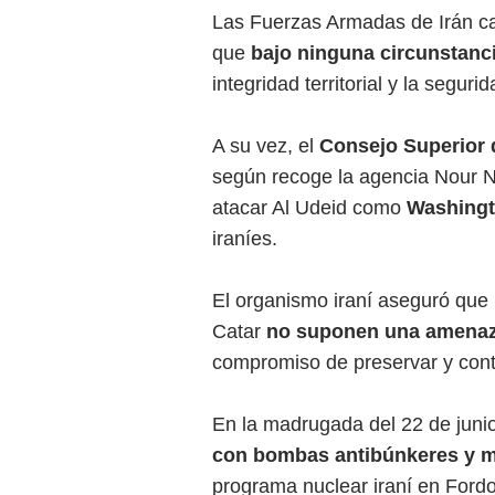
Las Fuerzas Armadas de Irán cal
que
bajo ninguna circunstanc
integridad territorial y la seguri
A su vez, el
Consejo Superior 
según recoge la agencia Nour Ne
atacar Al Udeid como
Washing
iraníes.
El organismo iraní aseguró que
Catar
no suponen una amenaza
compromiso de preservar y conti
En la madrugada del 22 de juni
con bombas antibúnkeres y mi
programa nuclear iraní en Fordo