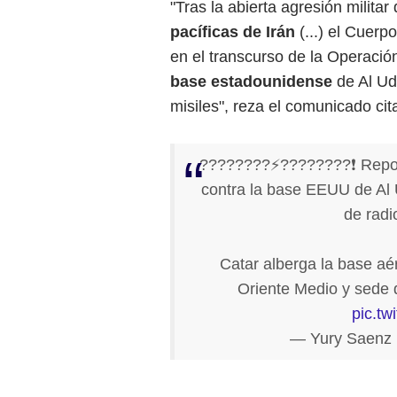
"Tras la abierta agresión milita
pacíficas de Irán
(...) el Cuerp
en el transcurso de la Operació
base estadounidense
de Al Ud
misiles", reza el comunicado cit
????????⚡️????????❗️ Repor
contra la base EEUU de Al 
de radio
Catar alberga la base a
Oriente Medio y sede 
pic.t
— Yury Saenz