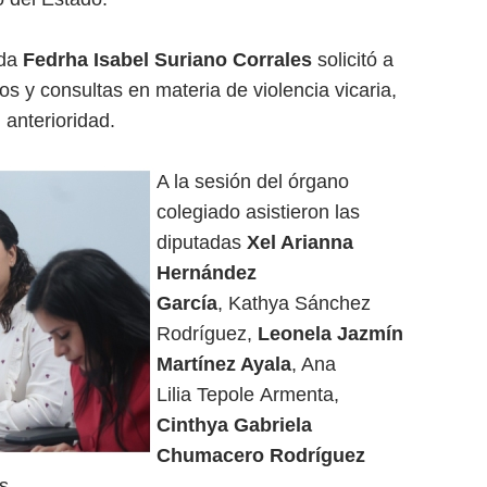
ada
Fedrha Isabel Suriano Corrales
solicitó a
ros y consultas en materia de violencia vicaria,
n anterioridad.
A la sesión del órgano
colegiado asistieron las
diputadas
Xel Arianna
Hernández
García
, Kathya Sánchez
Rodríguez,
Leonela Jazmín
Martínez Ayala
, Ana
Lilia Tepole Armenta,
Cinthya Gabriela
Chumacero Rodríguez
es.