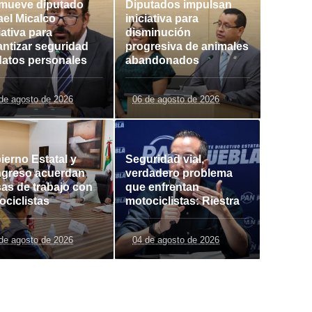
mueve diputado
Diputados impulsan
ael Micalco
iniciativa para
iativa para
disminución
antizar seguridad
progresiva de animales
datos personales
abandonados
de agosto de 2026
06 de agosto de 2026
ierno Estatal y
Seguridad vial,
greso acuerdan
verdadero problema
as de trabajo con
que enfrentan
ociclistas
motociclistas: Riestra
de agosto de 2026
04 de agosto de 2026