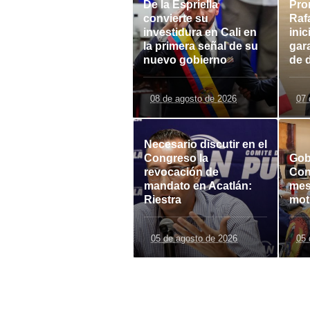
De la Espriella
Pro
convierte su
Raf
investidura en Cali en
inic
la primera señal de su
gar
nuevo gobierno
de 
08 de agosto de 2026
07 
Necesario discutir en el
Congreso la
Gob
revocación de
Con
mandato en Acatlán:
mes
Riestra
mot
05 de agosto de 2026
05 