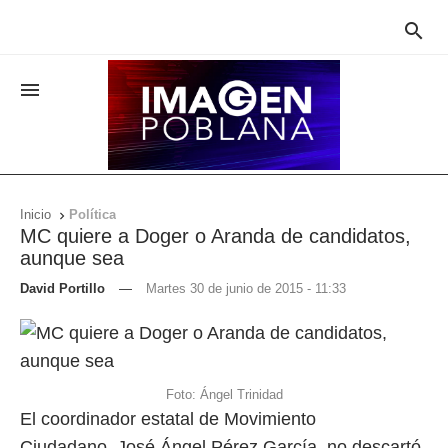


Inicio
Política

MC quiere a Doger o Aranda de candidatos,
aunque sea
David Portillo
—
Martes 30 de junio de 2015 - 11:33
Foto: Ángel Trinidad
El coordinador estatal de Movimiento
Ciudadano, José Ángel Pérez García, no descartó